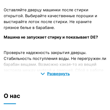
Оставляйте дверцу машинки после стирки
открытой. Выбирайте качественные порошки и
выстирайте лоток после стирки. Не храните
грязное белье в барабане.
Машина не запускает стирку и показывает DE?
Проверьте надежность закрытия дверцы.
Стабильность поступления воды. Не перегружен ли
барабан вещами. Возможно какая-то из вещей
застряла между муфтой и дверцей. Сбой в работе
Развернуть
электронной блокировки.
После стирки остаются пятна на одежде.
О нас
Несоответствие температуры воды типу ткани.
Неподходящий порошок или его большое
количество. Прополоскайте белье дополнительно.