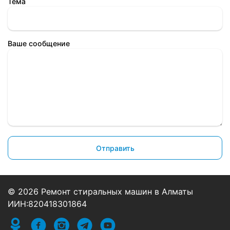
Тема
от
Замена блока управления или
от 12
13000
индикации стиральной машины
месяцев
тенге
Ваше сообщение
от
Ремонт платы управления или
от 6
14000
индикации стиральной машины
месяцев
тенге
от
Замена селектора программ
от 6
11000
стиральной машины
месяцев
тенге
от
Ремонт или замена аквастопа
от 12
11000
стиральной машины
месяцев
тенге
Отправить
от
Ремонт или замена патрубка
от 12
8500
стиральной машины
месяцев
тенге
© 2026 Ремонт стиральных машин в Алматы
от
ИИН:820418301864
Замена шкива барабана
от 12
9500
стиральной машины
месяцев
тенге