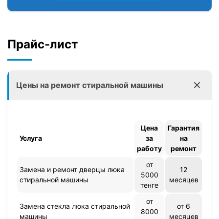
Любовь Андреевна
Домохозяйка, 46 лет
Прайс-лист
Техника: Стиральная машина
Цены на ремонт стиральной машины
Бренд: Samsung
Поломка: Гудит и не сливает воду
Цена
Гарантия
Услуга
за
на
работу
ремонт
Решение: Замена сливной помпы
от
Замена и ремонт дверцы люка
12
Цена: 26000 тысяч тенге
5000
стиральной машины
месяцев
тенге
Результат: Неполадка устранена, машинка
от
Замена стекла люка стиральной
от 6
работает как новая! Клиент доволен.
8000
машины
месяцев