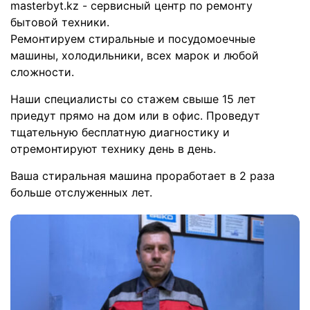
masterbyt.kz - сервисный центр по ремонту
Очистите лоток и фильтр в машине.
бытовой техники.
Ремонтируем стиральные и посудомоечные
машины, холодильники, всех марок и любой
Со временем стиральные машины могут потерять
сложности.
эффективность в работе в результате износа или
накопления загрязнений. Это влечет за собой
Наши специалисты со стажем свыше 15 лет
необходимость в ремонте. Своевременная
приедут прямо на дом или в офис. Проведут
диагностика стиральной машины поможет
тщательную бесплатную диагностику и
сохранить ваш бюджет и время.
отремонтируют технику день в день.
Лучше всего доверить ремонт опытному мастеру,
Ваша стиральная машина проработает в 2 раза
так как самостоятельная диагностика может
больше отслуженных лет.
принести дополнительные проблемы и даже
повредить машину.