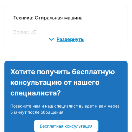
Техника: Стиральная машина
Бренд: LG
Развернуть
Поломка: Шумит при отжиме
Решение: Замена подшипников
Хотите получить бесплатную
Цена: 32000 тысячи тенге
консультацию от нашего
Результат: Неполадка устранена, машинка
специалиста?
работает как новая! Клиент доволен.
Позвоните нам и наш специалист выедет к вам через
5 минут после обращения.
ГУДИТ И НЕ СЛИВАЕТ ВОДУ
Бесплатная консультация